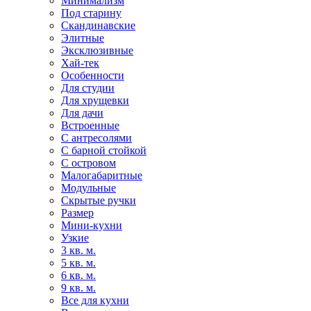
Минимализм
Под старину
Скандинавские
Элитные
Эксклюзивные
Хай-тек
Особенности
Для студии
Для хрущевки
Для дачи
Встроенные
С антресолями
С барной стойкой
С островом
Малогабаритные
Модульные
Скрытые ручки
Размер
Мини-кухни
Узкие
3 кв. м.
5 кв. м.
6 кв. м.
9 кв. м.
Все для кухни