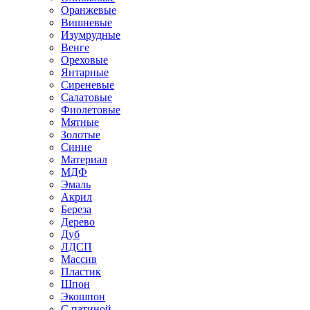
Оранжевые
Вишневые
Изумрудные
Венге
Ореховые
Янтарные
Сиреневые
Салатовые
Фиолетовые
Мятные
Золотые
Синие
Материал
МДФ
Эмаль
Акрил
Береза
Дерево
Дуб
ЛДСП
Массив
Пластик
Шпон
Экошпон
С патиной