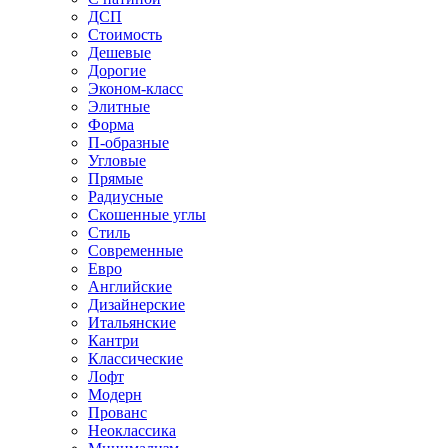
ДСП
Стоимость
Дешевые
Дорогие
Эконом-класс
Элитные
Форма
П-образные
Угловые
Прямые
Радиусные
Скошенные углы
Стиль
Современные
Евро
Английские
Дизайнерские
Итальянские
Кантри
Классические
Лофт
Модерн
Прованс
Неоклассика