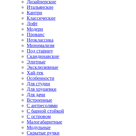
Дизайнерские
Итальянские
Кантри
Классические
Лофт
Модерн
Прованс
Неоклассика
Минимализм
Под старину
Скандинавские
Элитные
Эксклюзивные
Хай-тек
Особенности
Для студии
Для хрущевки
Для дачи
Встроенные
С антресолями
С барной стойкой
С островом
Малогабаритные
Модульные
Скрытые ручки