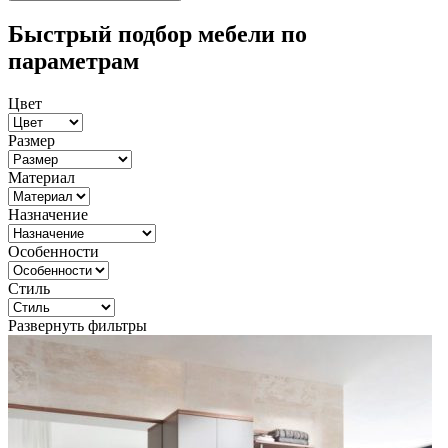
Быстрый подбор мебели по
параметрам
Цвет
Размер
Материал
Назначение
Особенности
Стиль
Развернуть фильтры