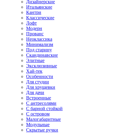
Дизайнерские
Итальянские
Кантри
Классические
Лофт
Модерн
Прованс
Неоклассика
Минимализм
Под старину
Скандинавские
Элитные
Эксклюзивные
Хай-тек
Особенности
Для студии
Для хрущевки
Для дачи
Встроенные
С антресолями
С барной стойкой
С островом
Малогабаритные
Модульные
Скрытые ручки