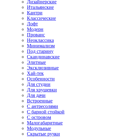
Дизайнерские
Итальянские
Кантри
Классические
Лофт
Модерн
Прованс
Неоклассика
Минимализм
Под старину
Скандинавские
Элитные
Эксклюзивные
Хай-тек
Особенности
Для студии
Для хрущевки
Для дачи
Встроенные
С антресолями
С барной стойкой
С островом
Малогабаритные
Модульные
Скрытые ручки