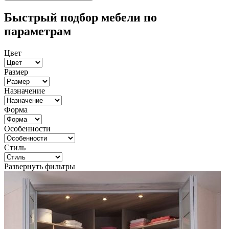
Быстрый подбор мебели по
параметрам
Цвет
Размер
Назначение
Форма
Особенности
Стиль
Развернуть фильтры