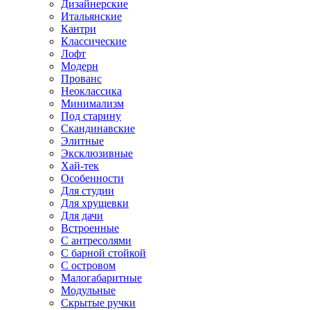
Дизайнерские
Итальянские
Кантри
Классические
Лофт
Модерн
Прованс
Неоклассика
Минимализм
Под старину
Скандинавские
Элитные
Эксклюзивные
Хай-тек
Особенности
Для студии
Для хрущевки
Для дачи
Встроенные
С антресолями
С барной стойкой
С островом
Малогабаритные
Модульные
Скрытые ручки