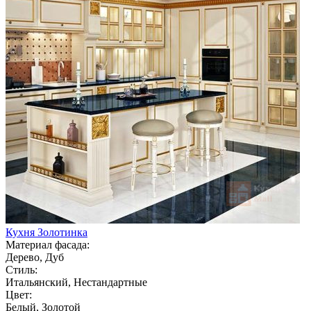
Кухня Золотинка
Материал фасада:
Дерево, Дуб
Стиль:
Итальянский, Нестандартные
Цвет:
Белый, Золотой