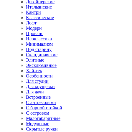
Дизайнерские
Итальянские
Кантри
Классические
Лофт
Модерн
Прованс
Неоклассика
Минимализм
Под старину
Скандинавские
Элитные
Эксклюзивные
Хай-тек
Особенности
Для студии
Для хрущевки
Для дачи
Встроенные
С антресолями
С барной стойкой
С островом
Малогабаритные
Модульные
Скрытые ручки