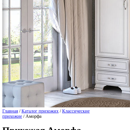
Главная
/
Каталог прихожих
/
Классические
прихожие
/ Аморфа