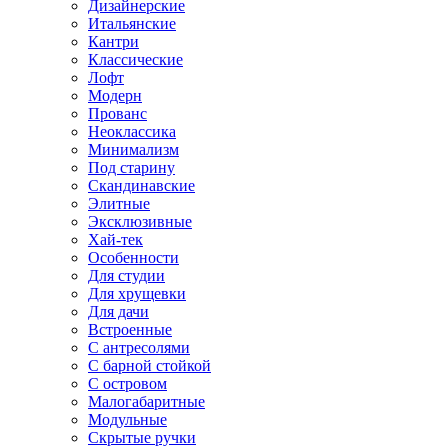
Дизайнерские
Итальянские
Кантри
Классические
Лофт
Модерн
Прованс
Неоклассика
Минимализм
Под старину
Скандинавские
Элитные
Эксклюзивные
Хай-тек
Особенности
Для студии
Для хрущевки
Для дачи
Встроенные
С антресолями
С барной стойкой
С островом
Малогабаритные
Модульные
Скрытые ручки