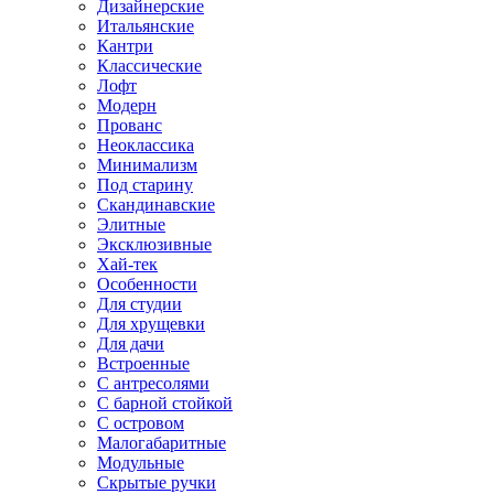
Дизайнерские
Итальянские
Кантри
Классические
Лофт
Модерн
Прованс
Неоклассика
Минимализм
Под старину
Скандинавские
Элитные
Эксклюзивные
Хай-тек
Особенности
Для студии
Для хрущевки
Для дачи
Встроенные
С антресолями
С барной стойкой
С островом
Малогабаритные
Модульные
Скрытые ручки