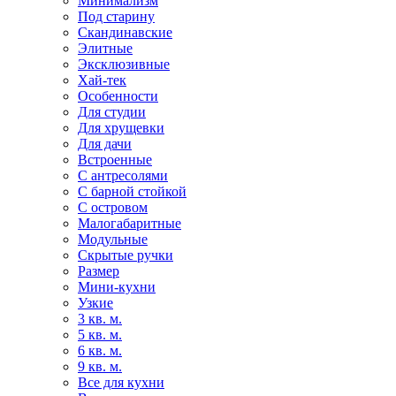
Минимализм
Под старину
Скандинавские
Элитные
Эксклюзивные
Хай-тек
Особенности
Для студии
Для хрущевки
Для дачи
Встроенные
С антресолями
С барной стойкой
С островом
Малогабаритные
Модульные
Скрытые ручки
Размер
Мини-кухни
Узкие
3 кв. м.
5 кв. м.
6 кв. м.
9 кв. м.
Все для кухни