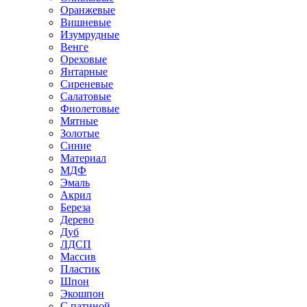
Оранжевые
Вишневые
Изумрудные
Венге
Ореховые
Янтарные
Сиреневые
Салатовые
Фиолетовые
Мятные
Золотые
Синие
Материал
МДФ
Эмаль
Акрил
Береза
Дерево
Дуб
ЛДСП
Массив
Пластик
Шпон
Экошпон
С патиной