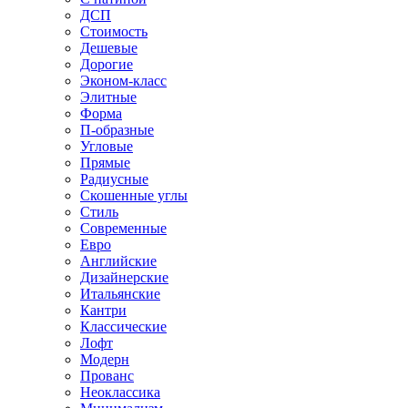
ДСП
Стоимость
Дешевые
Дорогие
Эконом-класс
Элитные
Форма
П-образные
Угловые
Прямые
Радиусные
Скошенные углы
Стиль
Современные
Евро
Английские
Дизайнерские
Итальянские
Кантри
Классические
Лофт
Модерн
Прованс
Неоклассика