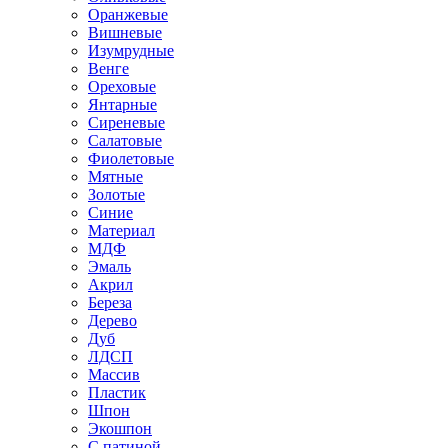
Оранжевые
Вишневые
Изумрудные
Венге
Ореховые
Янтарные
Сиреневые
Салатовые
Фиолетовые
Мятные
Золотые
Синие
Материал
МДФ
Эмаль
Акрил
Береза
Дерево
Дуб
ЛДСП
Массив
Пластик
Шпон
Экошпон
С патиной