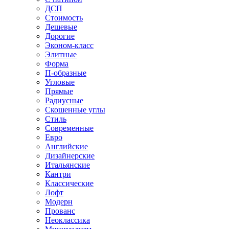
ДСП
Стоимость
Дешевые
Дорогие
Эконом-класс
Элитные
Форма
П-образные
Угловые
Прямые
Радиусные
Скошенные углы
Стиль
Современные
Евро
Английские
Дизайнерские
Итальянские
Кантри
Классические
Лофт
Модерн
Прованс
Неоклассика