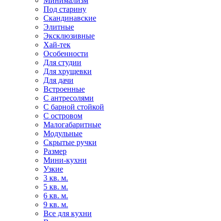
Минимализм
Под старину
Скандинавские
Элитные
Эксклюзивные
Хай-тек
Особенности
Для студии
Для хрущевки
Для дачи
Встроенные
С антресолями
С барной стойкой
С островом
Малогабаритные
Модульные
Скрытые ручки
Размер
Мини-кухни
Узкие
3 кв. м.
5 кв. м.
6 кв. м.
9 кв. м.
Все для кухни