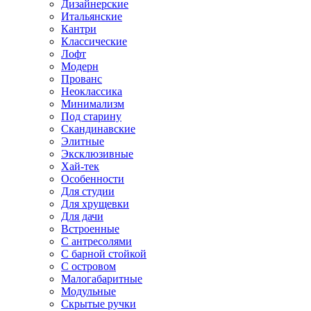
Дизайнерские
Итальянские
Кантри
Классические
Лофт
Модерн
Прованс
Неоклассика
Минимализм
Под старину
Скандинавские
Элитные
Эксклюзивные
Хай-тек
Особенности
Для студии
Для хрущевки
Для дачи
Встроенные
С антресолями
С барной стойкой
С островом
Малогабаритные
Модульные
Скрытые ручки