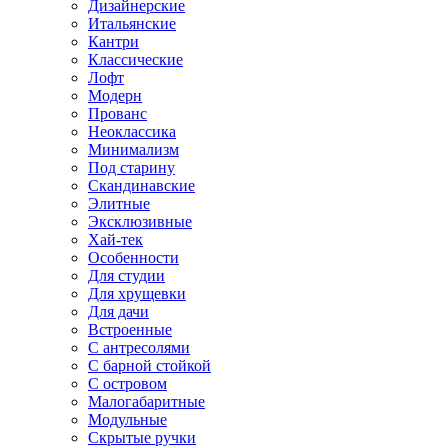
Дизайнерские
Итальянские
Кантри
Классические
Лофт
Модерн
Прованс
Неоклассика
Минимализм
Под старину
Скандинавские
Элитные
Эксклюзивные
Хай-тек
Особенности
Для студии
Для хрущевки
Для дачи
Встроенные
С антресолями
С барной стойкой
С островом
Малогабаритные
Модульные
Скрытые ручки