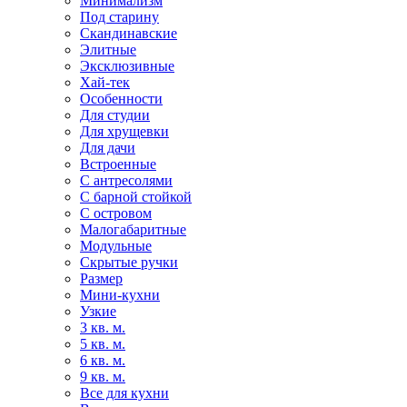
Минимализм
Под старину
Скандинавские
Элитные
Эксклюзивные
Хай-тек
Особенности
Для студии
Для хрущевки
Для дачи
Встроенные
С антресолями
С барной стойкой
С островом
Малогабаритные
Модульные
Скрытые ручки
Размер
Мини-кухни
Узкие
3 кв. м.
5 кв. м.
6 кв. м.
9 кв. м.
Все для кухни