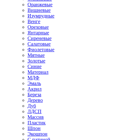
Оранжевые
Вишневые
Изумрудные
Венге
Ореховые
Янтарные
Сиреневые
Салатовые
Фиолетовые
Мятные
Золотые
Синие
Материал
МДФ
Эмаль
Акрил
Береза
Дерево
Дуб
ЛДСП
Массив
Пластик
Шпон
Экошпон
С патиной