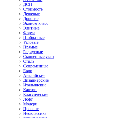
ДСП
Стоимость
Дешевые
Дорогие
Эконом-класс
Элитные
Форма
П-образные
Угловые
Прямые
Радиусные
Скошенные углы
Стиль
Современные
Евро
Английские
Дизайнерские
Итальянские
Кантри
Классические
Лофт
Модерн
Прованс
Неоклассика