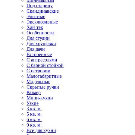
Минимализм
Под старину
Скандинавские
Элитные
Эксклюзивные
Хай-тек
Особенности
Для студии
Для хрущевки
Для дачи
Встроенные
С антресолями
С барной стойкой
С островом
Малогабаритные
Модульные
Скрытые ручки
Размер
Мини-кухни
Узкие
3 кв. м.
5 кв. м.
6 кв. м.
9 кв. м.
Все для кухни