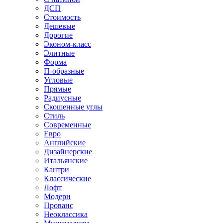
ДСП
Стоимость
Дешевые
Дорогие
Эконом-класс
Элитные
Форма
П-образные
Угловые
Прямые
Радиусные
Скошенные углы
Стиль
Современные
Евро
Английские
Дизайнерские
Итальянские
Кантри
Классические
Лофт
Модерн
Прованс
Неоклассика