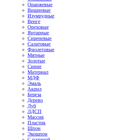
Оранжевые
Вишневые
Изумрудные
Венге
Ореховые
Янтарные
Сиреневые
Салатовые
Фиолетовые
Мятные
Золотые
Синие
Материал
МДФ
Эмаль
Акрил
Береза
Дерево
Дуб
ЛДСП
Массив
Пластик
Шпон
Экошпон
С патиной