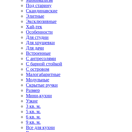
Минимализм
Под старину
Скандинавские
Элитные
Эксклюзивные
Хай-тек
Особенности
Для студии
Для хрущевки
Для дачи
Встроенные
С антресолями
С барной стойкой
С островом
Малогабаритные
Модульные
Скрытые ручки
Размер
Мини-кухни
Узкие
3 кв. м.
5 кв. м.
6 кв. м.
9 кв. м.
Все для кухни