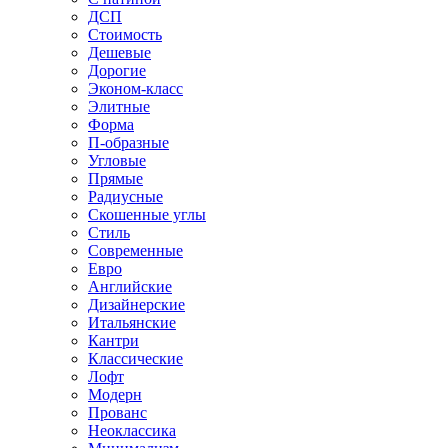
ДСП
Стоимость
Дешевые
Дорогие
Эконом-класс
Элитные
Форма
П-образные
Угловые
Прямые
Радиусные
Скошенные углы
Стиль
Современные
Евро
Английские
Дизайнерские
Итальянские
Кантри
Классические
Лофт
Модерн
Прованс
Неоклассика