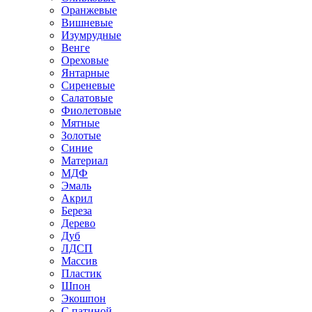
Оранжевые
Вишневые
Изумрудные
Венге
Ореховые
Янтарные
Сиреневые
Салатовые
Фиолетовые
Мятные
Золотые
Синие
Материал
МДФ
Эмаль
Акрил
Береза
Дерево
Дуб
ЛДСП
Массив
Пластик
Шпон
Экошпон
С патиной