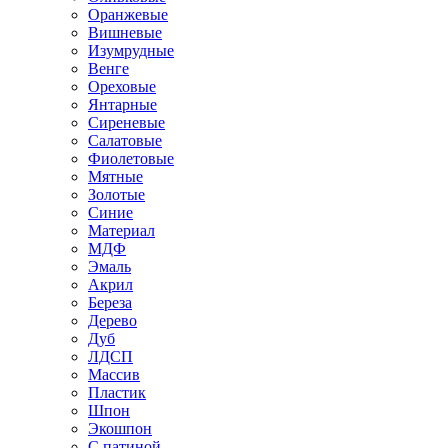
Оранжевые
Вишневые
Изумрудные
Венге
Ореховые
Янтарные
Сиреневые
Салатовые
Фиолетовые
Мятные
Золотые
Синие
Материал
МДФ
Эмаль
Акрил
Береза
Дерево
Дуб
ЛДСП
Массив
Пластик
Шпон
Экошпон
С патиной