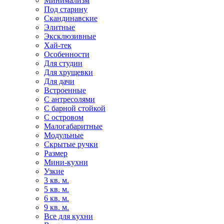
Минимализм
Под старину
Скандинавские
Элитные
Эксклюзивные
Хай-тек
Особенности
Для студии
Для хрущевки
Для дачи
Встроенные
С антресолями
С барной стойкой
С островом
Малогабаритные
Модульные
Скрытые ручки
Размер
Мини-кухни
Узкие
3 кв. м.
5 кв. м.
6 кв. м.
9 кв. м.
Все для кухни