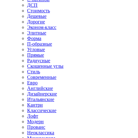
ДСП
Стоимость
Дешевые
Дорогие
Эконом-класс
Элитные
Форма
П-образные
Угловые
Прямые
Радиусные
Скошенные углы
Стиль
Современные
Евро
Английские
Дизайнерские
Итальянские
Кантри
Классические
Лофт
Модерн
Прованс
Неоклассика