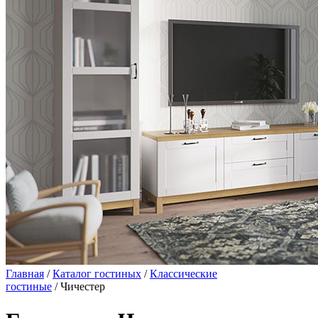
Главная
/
Каталог гостиных
/
Классические
гостиные
/ Чичестер