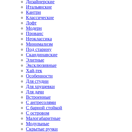
Дизайнерские
Итальянские
Кантри
Классические
Лофт
Модерн
Прованс
Неоклассика
Минимализм
Под старину
Скандинавские
Элитные
Эксклюзивные
Хай-тек
Особенности
Для студии
Для хрущевки
Для дачи
Встроенные
С антресолями
С барной стойкой
С островом
Малогабаритные
Модульные
Скрытые ручки