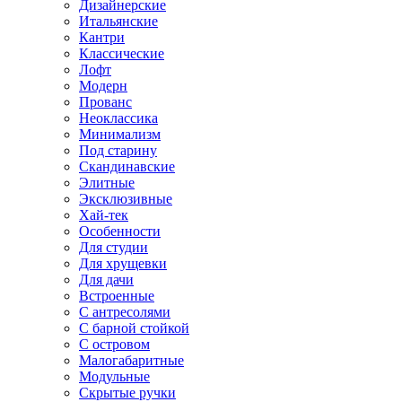
Дизайнерские
Итальянские
Кантри
Классические
Лофт
Модерн
Прованс
Неоклассика
Минимализм
Под старину
Скандинавские
Элитные
Эксклюзивные
Хай-тек
Особенности
Для студии
Для хрущевки
Для дачи
Встроенные
С антресолями
С барной стойкой
С островом
Малогабаритные
Модульные
Скрытые ручки