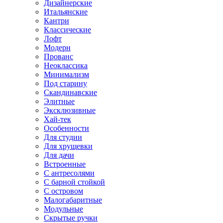
Дизайнерские
Итальянские
Кантри
Классические
Лофт
Модерн
Прованс
Неоклассика
Минимализм
Под старину
Скандинавские
Элитные
Эксклюзивные
Хай-тек
Особенности
Для студии
Для хрущевки
Для дачи
Встроенные
С антресолями
С барной стойкой
С островом
Малогабаритные
Модульные
Скрытые ручки