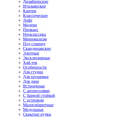
Дизайнерские
Итальянские
Кантри
Классические
Лофт
Модерн
Прованс
Неоклассика
Минимализм
Под старину
Скандинавские
Элитные
Эксклюзивные
Хай-тек
Особенности
Для студии
Для хрущевки
Для дачи
Встроенные
С антресолями
С барной стойкой
С островом
Малогабаритные
Модульные
Скрытые ручки