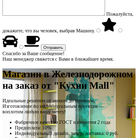
Пожалуйста,
докажите, что вы человек, выбрав
Машину
.
Спасибо за Ваше сообщение!
Наш менеджер свяжется с Вами в ближайшее время.
Магазин
в Железнодорожном
на заказ от "Кухни Mall"
Идеальные решения от эконом до премиум.
Изготовление по индивидуальным проектам —
воплотим любую вашу мечту!
Фабричное качество
ГОСТ
и
гарантия 2 года
Предоплата:
10%
Индивидуальный дизайн, замер, доставка:
0 руб.