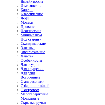
Дизайнерские
Итальянские
Кантри
Классические
Лофт
Модерн
Прованс
Неоклассика
Минимализм
Под старину
Скандинавские
Элитные
Эксклюзивные
Хай-тек
Особенности
Для студии
Для хрущевки
Для дачи
Встроенные
С антресолями
С барной стойкой
С островом
Малогабаритные
Модульные
Скрытые ручки