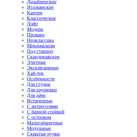
Дизайнерские
Итальянские
Кантри
Классические
Лофт
Модерн
Прованс
Неоклассика
Минимализм
Под старину
Скандинавские
Элитные
Эксклюзивные
Хай-тек
Особенности
Для студии
Для хрущевки
Для дачи
Встроенные
С антресолями
С барной стойкой
С островом
Малогабаритные
Модульные
Скрытые ручки