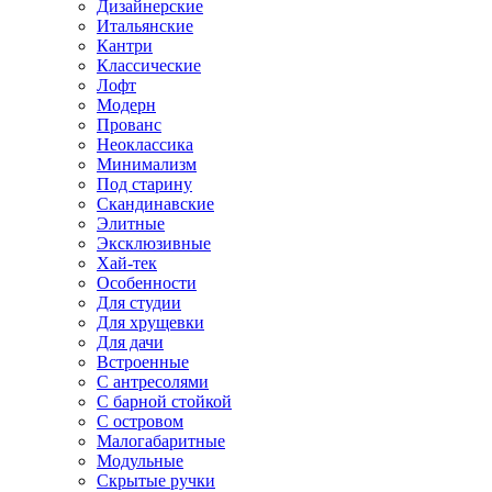
Дизайнерские
Итальянские
Кантри
Классические
Лофт
Модерн
Прованс
Неоклассика
Минимализм
Под старину
Скандинавские
Элитные
Эксклюзивные
Хай-тек
Особенности
Для студии
Для хрущевки
Для дачи
Встроенные
С антресолями
С барной стойкой
С островом
Малогабаритные
Модульные
Скрытые ручки