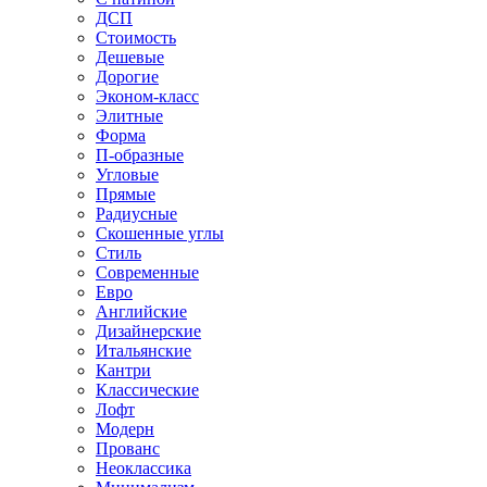
ДСП
Стоимость
Дешевые
Дорогие
Эконом-класс
Элитные
Форма
П-образные
Угловые
Прямые
Радиусные
Скошенные углы
Стиль
Современные
Евро
Английские
Дизайнерские
Итальянские
Кантри
Классические
Лофт
Модерн
Прованс
Неоклассика