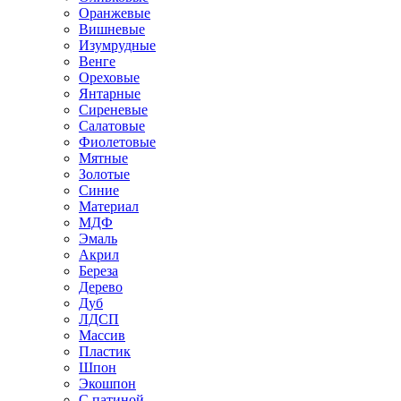
Оранжевые
Вишневые
Изумрудные
Венге
Ореховые
Янтарные
Сиреневые
Салатовые
Фиолетовые
Мятные
Золотые
Синие
Материал
МДФ
Эмаль
Акрил
Береза
Дерево
Дуб
ЛДСП
Массив
Пластик
Шпон
Экошпон
С патиной