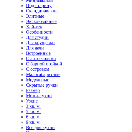
Минимализм
Под старину
Скандинавские
Элитные
Эксклюзивные
Хай-тек
Особенности
Для студии
Для хрущевки
Для дачи
Встроенные
С антресолями
С барной стойкой
С островом
Малогабаритные
Модульные
Скрытые ручки
Размер
Мини-кухни
Узкие
3 кв. м.
5 кв. м.
6 кв. м.
9 кв. м.
Все для кухни