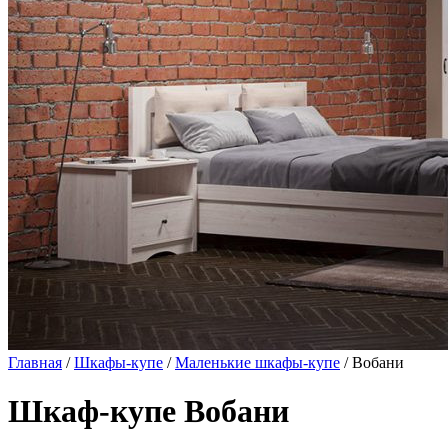
Главная
/
Шкафы-купе
/
Маленькие шкафы-купе
/ Вобани
Шкаф-купе Вобани