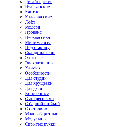
Дизайнерские
Итальянские
Кантри
Классические
Лофт
Модерн
Прованс
Неоклассика
Минимализм
Под старину
Скандинавские
Элитные
Эксклюзивные
Хай-тек
Особенности
Для студии
Для хрущевки
Для дачи
Встроенные
С антресолями
С барной стойкой
С островом
Малогабаритные
Модульные
Скрытые ручки