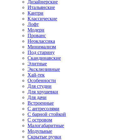
Дизайнерские
Итальянские
Кантри
Классические
Лофт
Модерн
Прованс
Неоклассика
Минимализм
Под старину
Скандинавские
Элитные
Эксклюзивные
Хай-тек
Особенности
Для студии
Для хрущевки
Для дачи
Встроенные
С антресолями
С барной стойкой
С островом
Малогабаритные
Модульные
Скрытые ручки