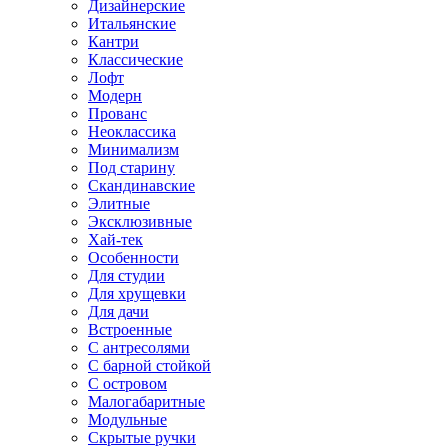
Дизайнерские
Итальянские
Кантри
Классические
Лофт
Модерн
Прованс
Неоклассика
Минимализм
Под старину
Скандинавские
Элитные
Эксклюзивные
Хай-тек
Особенности
Для студии
Для хрущевки
Для дачи
Встроенные
С антресолями
С барной стойкой
С островом
Малогабаритные
Модульные
Скрытые ручки