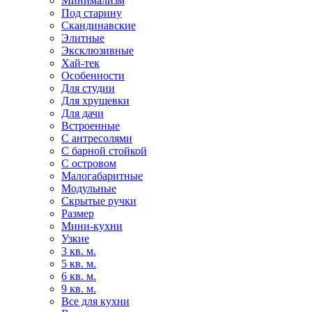
Минимализм
Под старину
Скандинавские
Элитные
Эксклюзивные
Хай-тек
Особенности
Для студии
Для хрущевки
Для дачи
Встроенные
С антресолями
С барной стойкой
С островом
Малогабаритные
Модульные
Скрытые ручки
Размер
Мини-кухни
Узкие
3 кв. м.
5 кв. м.
6 кв. м.
9 кв. м.
Все для кухни