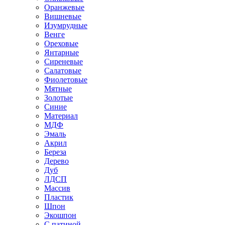
Оранжевые
Вишневые
Изумрудные
Венге
Ореховые
Янтарные
Сиреневые
Салатовые
Фиолетовые
Мятные
Золотые
Синие
Материал
МДФ
Эмаль
Акрил
Береза
Дерево
Дуб
ЛДСП
Массив
Пластик
Шпон
Экошпон
С патиной