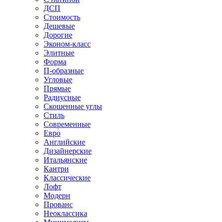
ДСП
Стоимость
Дешевые
Дорогие
Эконом-класс
Элитные
Форма
П-образные
Угловые
Прямые
Радиусные
Скошенные углы
Стиль
Современные
Евро
Английские
Дизайнерские
Итальянские
Кантри
Классические
Лофт
Модерн
Прованс
Неоклассика