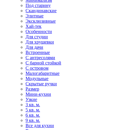
Минимализм
Под старину
Скандинавские
Элитные
Эксклюзивные
Хай-тек
Особенности
Для студии
Для хрущевки
Для дачи
Встроенные
С антресолями
С барной стойкой
С островом
Малогабаритные
Модульные
Скрытые ручки
Размер
Мини-кухни
Узкие
3 кв. м.
5 кв. м.
6 кв. м.
9 кв. м.
Все для кухни