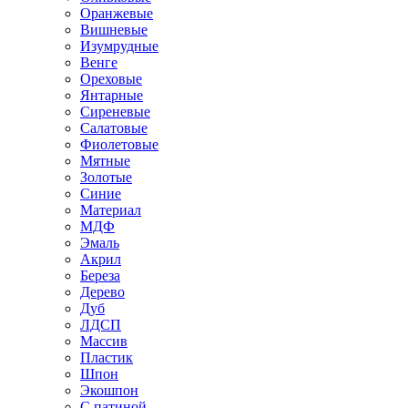
Оранжевые
Вишневые
Изумрудные
Венге
Ореховые
Янтарные
Сиреневые
Салатовые
Фиолетовые
Мятные
Золотые
Синие
Материал
МДФ
Эмаль
Акрил
Береза
Дерево
Дуб
ЛДСП
Массив
Пластик
Шпон
Экошпон
С патиной