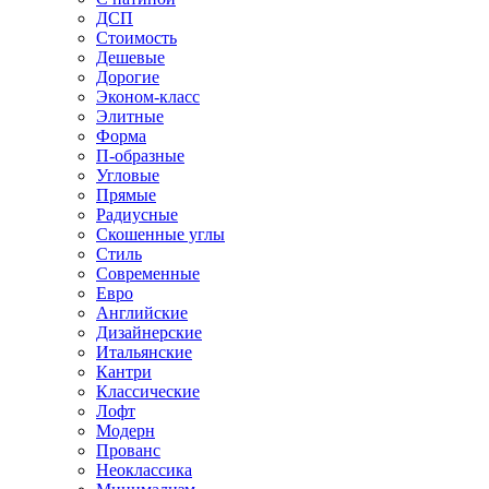
ДСП
Стоимость
Дешевые
Дорогие
Эконом-класс
Элитные
Форма
П-образные
Угловые
Прямые
Радиусные
Скошенные углы
Стиль
Современные
Евро
Английские
Дизайнерские
Итальянские
Кантри
Классические
Лофт
Модерн
Прованс
Неоклассика