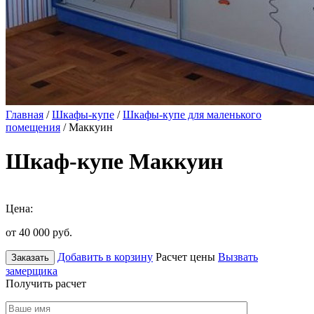
Главная
/
Шкафы-купе
/
Шкафы-купе для маленького
помещения
/ Маккуин
Шкаф-купе Маккуин
Цена:
от 40 000
руб.
Добавить в корзину
Расчет цены
Вызвать
Заказать
замерщика
Получить расчет