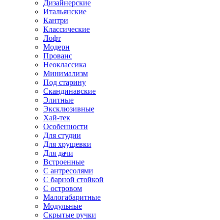
Дизайнерские
Итальянские
Кантри
Классические
Лофт
Модерн
Прованс
Неоклассика
Минимализм
Под старину
Скандинавские
Элитные
Эксклюзивные
Хай-тек
Особенности
Для студии
Для хрущевки
Для дачи
Встроенные
С антресолями
С барной стойкой
С островом
Малогабаритные
Модульные
Скрытые ручки