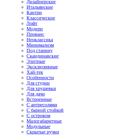
Дизайнерские
Итальянские
Кантри
Классические
Лофт
Модерн
Прованс
Неоклассика
Минимализм
Под старину
Скандинавские
Элитные
Эксклюзивные
Хай-тек
Особенности
Для студии
Для хрущевки
Для дачи
Встроенные
С антресолями
С барной стойкой
С островом
Малогабаритные
Модульные
Скрытые ручки