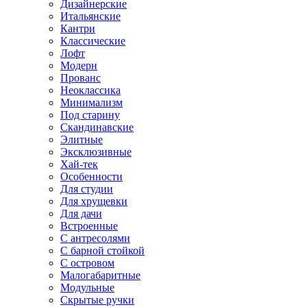
Дизайнерские
Итальянские
Кантри
Классические
Лофт
Модерн
Прованс
Неоклассика
Минимализм
Под старину
Скандинавские
Элитные
Эксклюзивные
Хай-тек
Особенности
Для студии
Для хрущевки
Для дачи
Встроенные
С антресолями
С барной стойкой
С островом
Малогабаритные
Модульные
Скрытые ручки