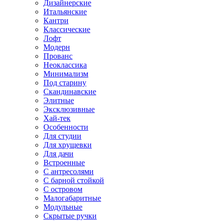
Дизайнерские
Итальянские
Кантри
Классические
Лофт
Модерн
Прованс
Неоклассика
Минимализм
Под старину
Скандинавские
Элитные
Эксклюзивные
Хай-тек
Особенности
Для студии
Для хрущевки
Для дачи
Встроенные
С антресолями
С барной стойкой
С островом
Малогабаритные
Модульные
Скрытые ручки