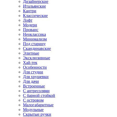
Дизайнерские
Итальянские
Кантри
Классические
Лофт
Модерн
Прованс
Неоклассика
Минимализм
Под старину
Скандинавские
Элитные
Эксклюзивные
Хай-тек
Особенности
Для студии
Для хрущевки
Для дачи
Встроенные
С антресолями
С барной стойкой
С островом
Малогабаритные
Модульные
Скрытые ручки