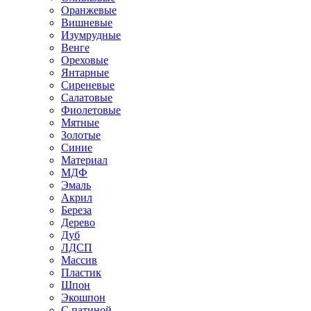
Оранжевые
Вишневые
Изумрудные
Венге
Ореховые
Янтарные
Сиреневые
Салатовые
Фиолетовые
Мятные
Золотые
Синие
Материал
МДФ
Эмаль
Акрил
Береза
Дерево
Дуб
ЛДСП
Массив
Пластик
Шпон
Экошпон
С патиной