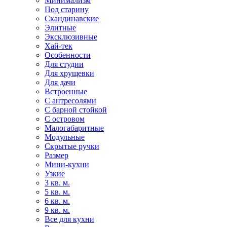
Минимализм
Под старину
Скандинавские
Элитные
Эксклюзивные
Хай-тек
Особенности
Для студии
Для хрущевки
Для дачи
Встроенные
С антресолями
С барной стойкой
С островом
Малогабаритные
Модульные
Скрытые ручки
Размер
Мини-кухни
Узкие
3 кв. м.
5 кв. м.
6 кв. м.
9 кв. м.
Все для кухни