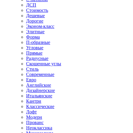
ДСП
Стоимость
Дешевые
Дорогие
Эконом-класс
Элитные
Форма
П-образные
Угловые
Прямые
Радиусные
Скошенные углы
Стиль
Современные
Евро
Английские
Дизайнерские
Итальянские
Кантри
Классические
Лофт
Модерн
Прованс
Неоклассика