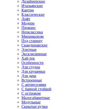
Дизайнерские
Итальянские
Кантри
Классические
Лофт
Модерн
Прованс
Неоклассика
Минимализм
Под старину
Скандинавские
Элитные
Эксклюзивные
Хай-тек
Особенности
Для студии
Для хрущевки
Для дачи
Встроенные
С антресолями
С барной стойкой
С островом
Малогабаритные
Модульные
Скрытые ручки