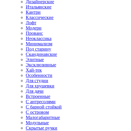
Дизайнерские
Итальянские
Кантри
Классические
Лофт
Модерн
Прованс
Неоклассика
Минимализм
Под старину
Скандинавские
Элитные
Эксклюзивные
Хай-тек
Особенности
Для студии
Для хрущевки
Для дачи
Встроенные
С антресолями
С барной стойкой
С островом
Малогабаритные
Модульные
Скрытые ручки