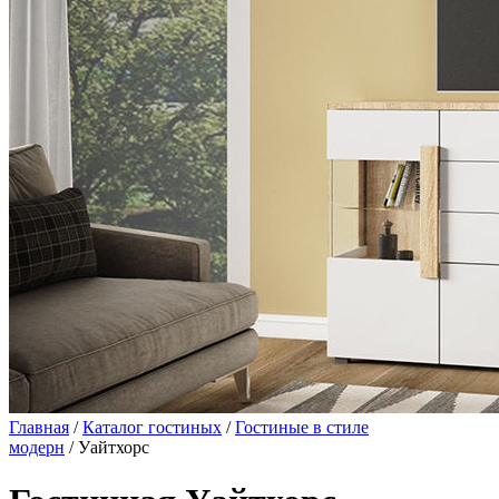
Главная
/
Каталог гостиных
/
Гостиные в стиле
модерн
/ Уайтхорс