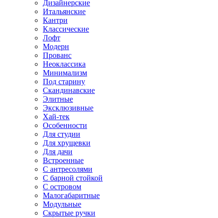
Дизайнерские
Итальянские
Кантри
Классические
Лофт
Модерн
Прованс
Неоклассика
Минимализм
Под старину
Скандинавские
Элитные
Эксклюзивные
Хай-тек
Особенности
Для студии
Для хрущевки
Для дачи
Встроенные
С антресолями
С барной стойкой
С островом
Малогабаритные
Модульные
Скрытые ручки