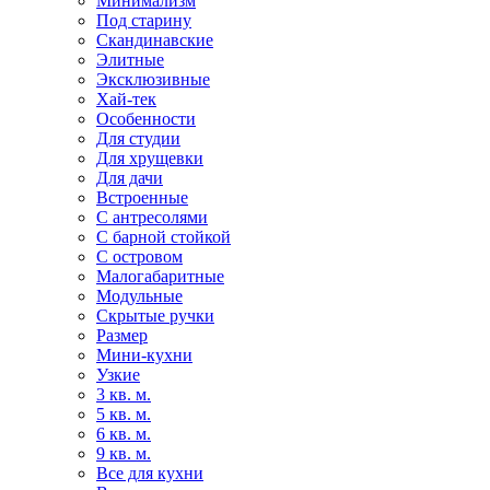
Минимализм
Под старину
Скандинавские
Элитные
Эксклюзивные
Хай-тек
Особенности
Для студии
Для хрущевки
Для дачи
Встроенные
С антресолями
С барной стойкой
С островом
Малогабаритные
Модульные
Скрытые ручки
Размер
Мини-кухни
Узкие
3 кв. м.
5 кв. м.
6 кв. м.
9 кв. м.
Все для кухни