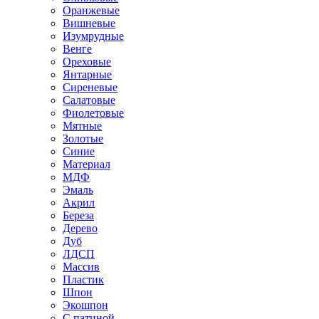
Оранжевые
Вишневые
Изумрудные
Венге
Ореховые
Янтарные
Сиреневые
Салатовые
Фиолетовые
Мятные
Золотые
Синие
Материал
МДФ
Эмаль
Акрил
Береза
Дерево
Дуб
ЛДСП
Массив
Пластик
Шпон
Экошпон
С патиной