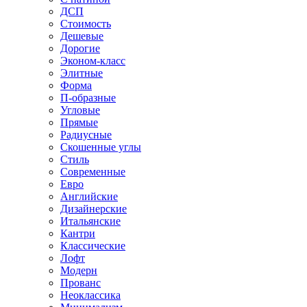
ДСП
Стоимость
Дешевые
Дорогие
Эконом-класс
Элитные
Форма
П-образные
Угловые
Прямые
Радиусные
Скошенные углы
Стиль
Современные
Евро
Английские
Дизайнерские
Итальянские
Кантри
Классические
Лофт
Модерн
Прованс
Неоклассика