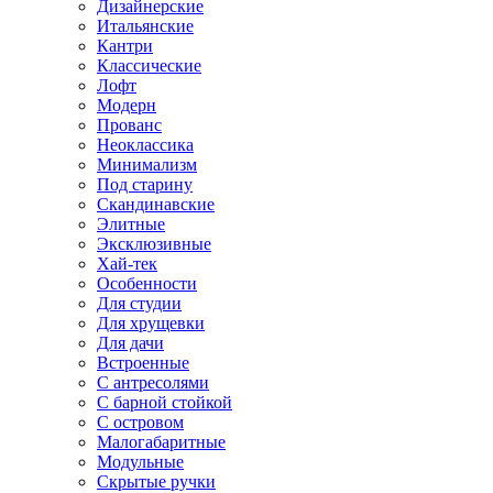
Дизайнерские
Итальянские
Кантри
Классические
Лофт
Модерн
Прованс
Неоклассика
Минимализм
Под старину
Скандинавские
Элитные
Эксклюзивные
Хай-тек
Особенности
Для студии
Для хрущевки
Для дачи
Встроенные
С антресолями
С барной стойкой
С островом
Малогабаритные
Модульные
Скрытые ручки