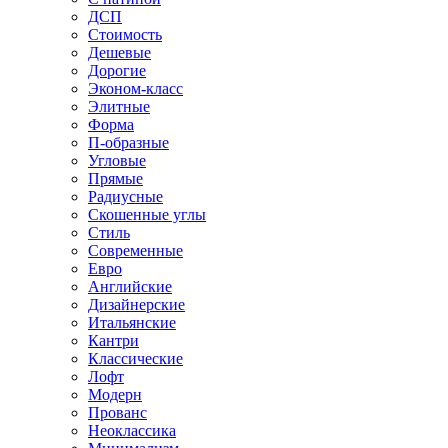
ДСП
Стоимость
Дешевые
Дорогие
Эконом-класс
Элитные
Форма
П-образные
Угловые
Прямые
Радиусные
Скошенные углы
Стиль
Современные
Евро
Английские
Дизайнерские
Итальянские
Кантри
Классические
Лофт
Модерн
Прованс
Неоклассика