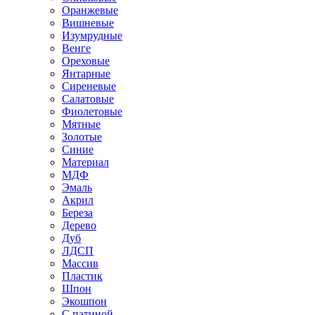
Оранжевые
Вишневые
Изумрудные
Венге
Ореховые
Янтарные
Сиреневые
Салатовые
Фиолетовые
Мятные
Золотые
Синие
Материал
МДФ
Эмаль
Акрил
Береза
Дерево
Дуб
ЛДСП
Массив
Пластик
Шпон
Экошпон
С патиной