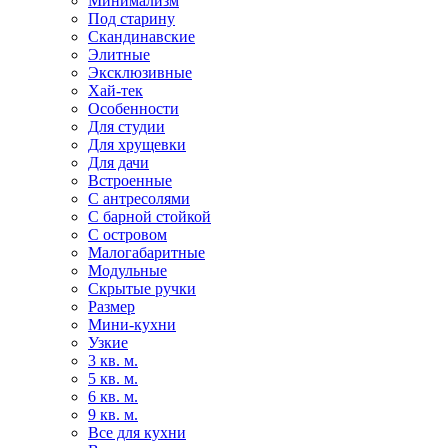
Минимализм
Под старину
Скандинавские
Элитные
Эксклюзивные
Хай-тек
Особенности
Для студии
Для хрущевки
Для дачи
Встроенные
С антресолями
С барной стойкой
С островом
Малогабаритные
Модульные
Скрытые ручки
Размер
Мини-кухни
Узкие
3 кв. м.
5 кв. м.
6 кв. м.
9 кв. м.
Все для кухни