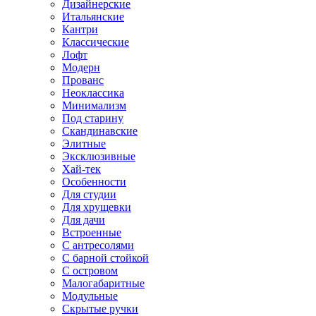
Дизайнерские
Итальянские
Кантри
Классические
Лофт
Модерн
Прованс
Неоклассика
Минимализм
Под старину
Скандинавские
Элитные
Эксклюзивные
Хай-тек
Особенности
Для студии
Для хрущевки
Для дачи
Встроенные
С антресолями
С барной стойкой
С островом
Малогабаритные
Модульные
Скрытые ручки