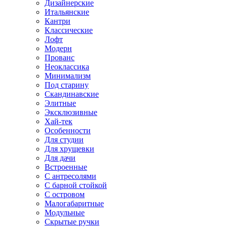
Дизайнерские
Итальянские
Кантри
Классические
Лофт
Модерн
Прованс
Неоклассика
Минимализм
Под старину
Скандинавские
Элитные
Эксклюзивные
Хай-тек
Особенности
Для студии
Для хрущевки
Для дачи
Встроенные
С антресолями
С барной стойкой
С островом
Малогабаритные
Модульные
Скрытые ручки