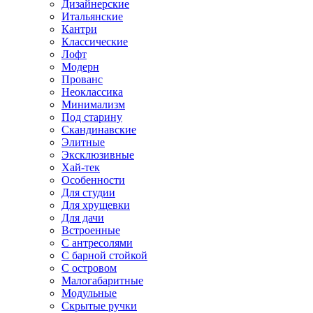
Дизайнерские
Итальянские
Кантри
Классические
Лофт
Модерн
Прованс
Неоклассика
Минимализм
Под старину
Скандинавские
Элитные
Эксклюзивные
Хай-тек
Особенности
Для студии
Для хрущевки
Для дачи
Встроенные
С антресолями
С барной стойкой
С островом
Малогабаритные
Модульные
Скрытые ручки