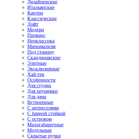
Дизайнерские
Итальянские
Кантри
Классические
Лофт
Модерн
Прованс
Неоклассика
Минимализм
Под старину
Скандинавские
Элитные
Эксклюзивные
Хай-тек
Особенности
Для студии
Для хрущевки
Для дачи
Встроенные
С антресолями
С барной стойкой
С островом
Малогабаритные
Модульные
Скрытые ручки