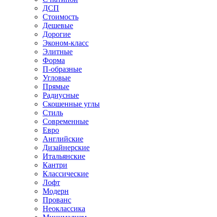
ДСП
Стоимость
Дешевые
Дорогие
Эконом-класс
Элитные
Форма
П-образные
Угловые
Прямые
Радиусные
Скошенные углы
Стиль
Современные
Евро
Английские
Дизайнерские
Итальянские
Кантри
Классические
Лофт
Модерн
Прованс
Неоклассика