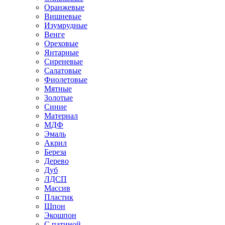
Оранжевые
Вишневые
Изумрудные
Венге
Ореховые
Янтарные
Сиреневые
Салатовые
Фиолетовые
Мятные
Золотые
Синие
Материал
МДФ
Эмаль
Акрил
Береза
Дерево
Дуб
ЛДСП
Массив
Пластик
Шпон
Экошпон
С патиной