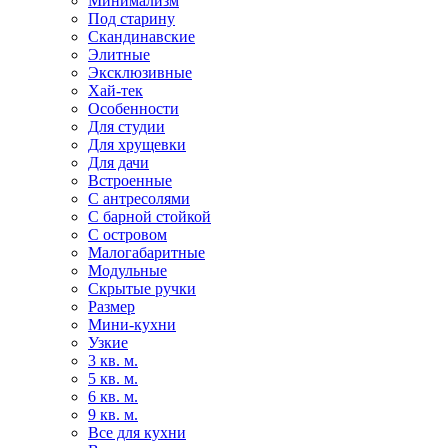
Минимализм
Под старину
Скандинавские
Элитные
Эксклюзивные
Хай-тек
Особенности
Для студии
Для хрущевки
Для дачи
Встроенные
С антресолями
С барной стойкой
С островом
Малогабаритные
Модульные
Скрытые ручки
Размер
Мини-кухни
Узкие
3 кв. м.
5 кв. м.
6 кв. м.
9 кв. м.
Все для кухни