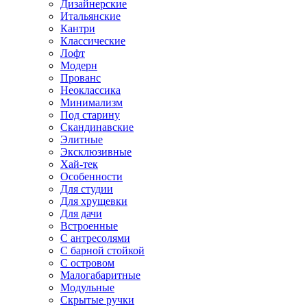
Дизайнерские
Итальянские
Кантри
Классические
Лофт
Модерн
Прованс
Неоклассика
Минимализм
Под старину
Скандинавские
Элитные
Эксклюзивные
Хай-тек
Особенности
Для студии
Для хрущевки
Для дачи
Встроенные
С антресолями
С барной стойкой
С островом
Малогабаритные
Модульные
Скрытые ручки